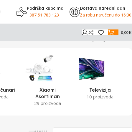
Podrška kupcima
Dostava naredni dan
+387 51 783 123
Za robu naručenu do 16:30
0,00
K
Prikazuje se jedan rezultat
čunari
Xiaomi
Televizija
Asortiman
voda
10 proizvoda
29 proizvoda