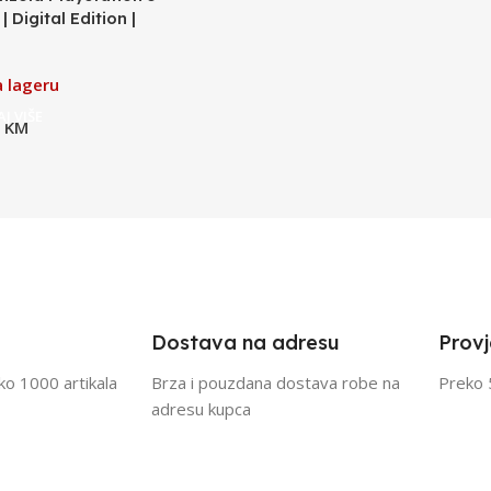
| Digital Edition |
 lageru
J VIŠE
0
KM
Dostava na adresu
Provj
eko 1000 artikala
Brza i pouzdana dostava robe na
Preko 
adresu kupca