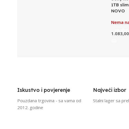
1TB slim 
NOVO
Nema na
PROČITA
1.083,0
Iskustvo i povjerenje
Najveći izbor
Pouzdana trgovina - sa vama od
Stalni lager sa pr
2012. godine