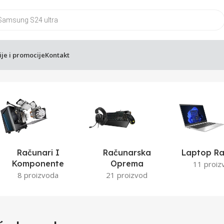
ije i promocije
Kontakt
Računari I
Računarska
Laptop Ra
Komponente
Oprema
11 proiz
8 proizvoda
21 proizvod