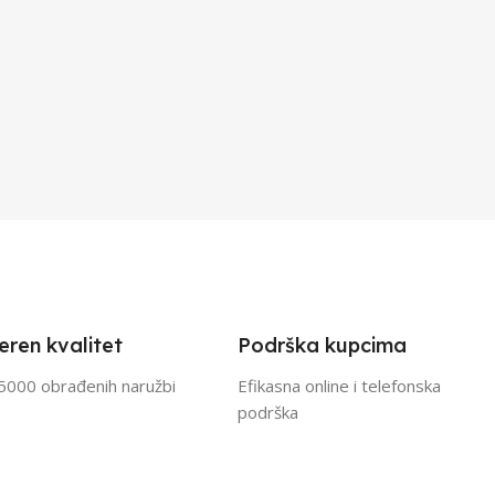
eren kvalitet
Podrška kupcima
5000 obrađenih naružbi
Efikasna online i telefonska
podrška