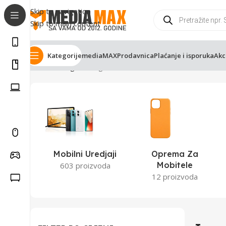
Skip to navigation
Skip to main content
Kategorije
mediaMAX
Prodavnica
Plaćanje i isporuka
Akc
Početna
Trgovina
Igraće konzole
Mobilni Uredjaji
Oprema Za
Mobitele
603 proizvoda
12 proizvoda