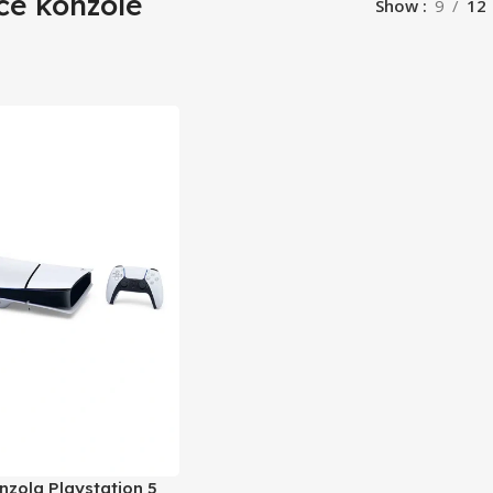
će konzole
Show
9
12
nzola Playstation 5