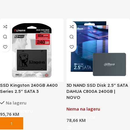
SSD Kingston 240GB A400
3D NAND SSD Disk 2.5″ SATA
Series 2.5″ SATA 3
DAHUA C800A 240GB |
NOVO
Na lageru
Nema na lageru
DODAJ U KORPU
95,76
KM
PROČITAJ VIŠE
78,66
KM