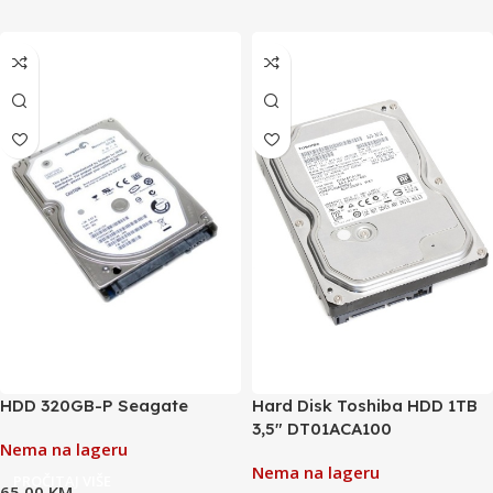
HDD 320GB-P Seagate
Hard Disk Toshiba HDD 1TB
3,5″ DT01ACA100
Nema na lageru
Nema na lageru
PROČITAJ VIŠE
65,00
KM