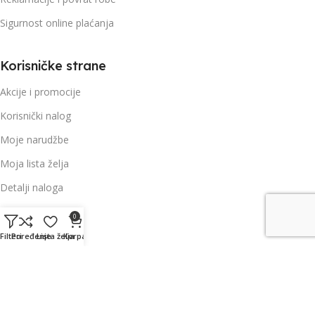
Sigurnost online plaćanja
Korisničke strane
Akcije i promocije
Korisnički nalog
Moje narudžbe
Moja lista želja
Detalji naloga
Moja korpa
0
Filteri
Poređenje
Lista želja
Korpa
Newsletter prijava:
Budite u toku sa promocijama, sniženjima i novostima.
Vaš e-mail