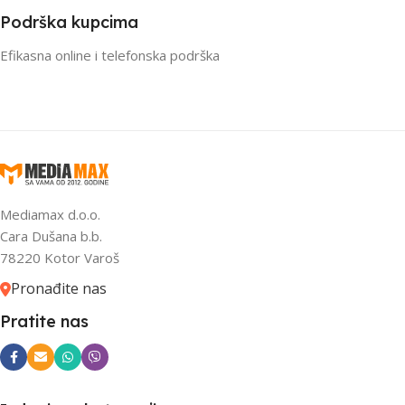
Podrška kupcima
Efikasna online i telefonska podrška
Mediamax d.o.o.
Cara Dušana b.b.
78220 Kotor Varoš
Pronađite nas
Pratite nas