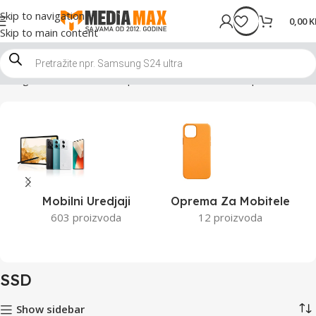
Skip to navigation
0,00
K
Skip to main content
na
Trgovina
Računari i komponente
Računarske komponente
SSD
Mobilni Uredjaji
Oprema Za Mobitele
603 proizvoda
12 proizvoda
SSD
Show sidebar