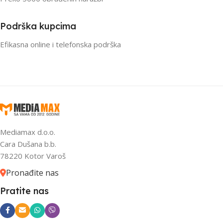
Podrška kupcima
Efikasna online i telefonska podrška
Mediamax d.o.o.
Cara Dušana b.b.
78220 Kotor Varoš
Pronađite nas
Pratite nas