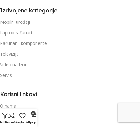
Izdvojene kategorije
Mobilni uređaji
Laptop računari
Računari i komponente
Televizija
Video nadzor
Servis
Korisni linkovi
O nama
0
Kontakt i podrška
Filteri
Poređenje
Lista želja
Korpa
Uslovi korištenja
Politika privatnosti