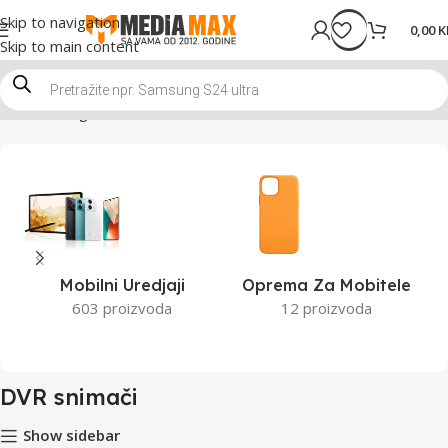
Skip to navigation
0,00
K
Skip to main content
Početna
Trgovina
Video nadzor
DVR snimači
Mobilni Uredjaji
Oprema Za Mobitele
603 proizvoda
12 proizvoda
DVR snimači
Show sidebar