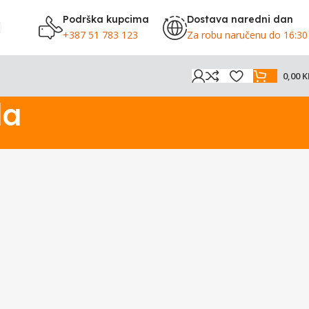
Podrška kupcima
Dostava naredni dan
+387 51 783 123
Za robu naručenu do 16:30
0,00
K
da