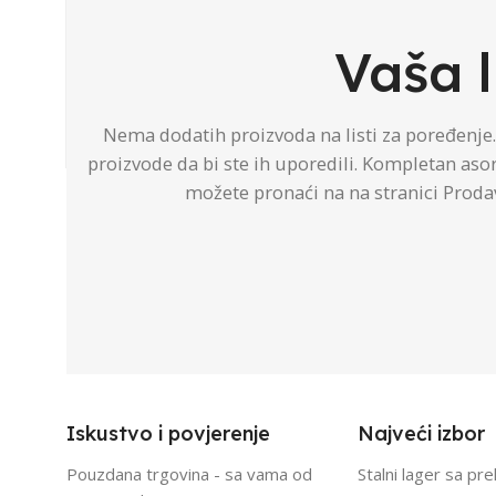
Vaša l
Nema dodatih proizvoda na listi za poređenje
proizvode da bi ste ih uporedili. Kompletan as
možete pronaći na na stranici Proda
Iskustvo i povjerenje
Najveći izbor
Pouzdana trgovina - sa vama od
Stalni lager sa pr