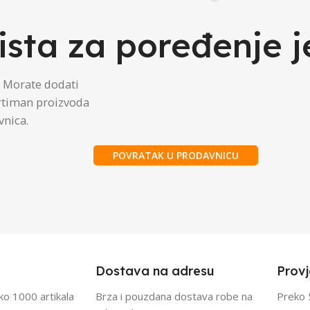
ista za poređenje j
. Morate dodati
ortiman proizvoda
vnica.
POVRATAK U PRODAVNICU
Dostava na adresu
Provj
eko 1000 artikala
Brza i pouzdana dostava robe na
Preko 