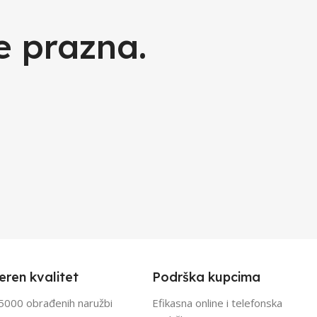
e prazna.
eren kvalitet
Podrška kupcima
5000 obrađenih naružbi
Efikasna online i telefonska