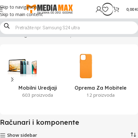
Skip to navigation
0,00
K
Skip to main content
Početna
Trgovina
Računari i komponente
Mobilni Uredjaji
Oprema Za Mobitele
603 proizvoda
12 proizvoda
Računari i komponente
Show sidebar