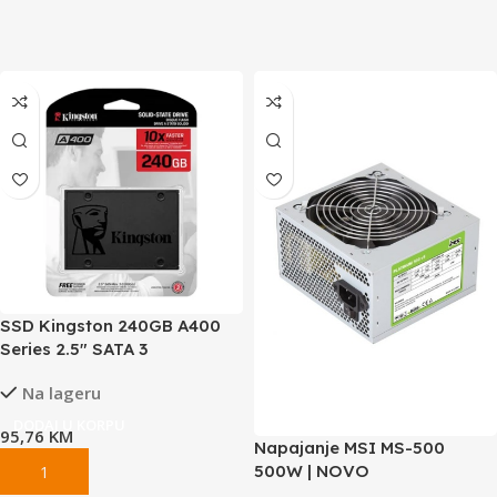
SSD Kingston 240GB A400
Series 2.5″ SATA 3
Na lageru
DODAJ U KORPU
95,76
KM
Napajanje MSI MS-500
500W | NOVO