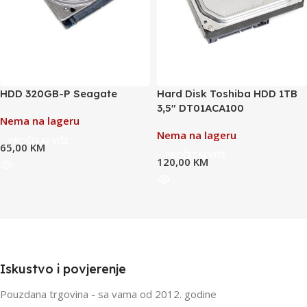
HDD 320GB-P Seagate
Hard Disk Toshiba HDD 1TB
3,5″ DT01ACA100
Nema na lageru
Nema na lageru
PROČITAJ VIŠE
65,00
KM
PROČITAJ VIŠE
120,00
KM
Iskustvo i povjerenje
Pouzdana trgovina - sa vama od 2012. godine