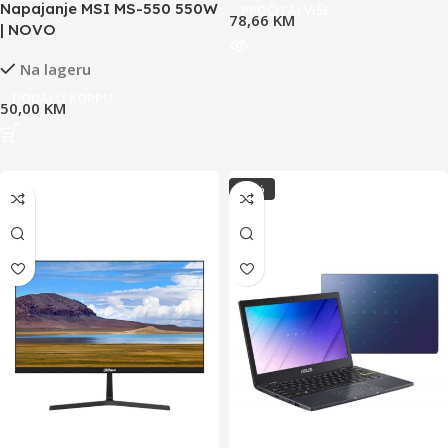
Napajanje MSI MS-550 550W
PROČITAJ VIŠE
78,66
KM
| NOVO
Na lageru
DODAJ U KORPU
50,00
KM
-22%