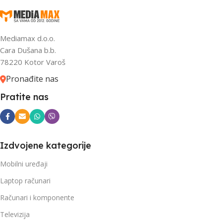
Mediamax d.o.o.
Cara Dušana b.b.
78220 Kotor Varoš
Pronađite nas
Pratite nas
Izdvojene kategorije
Mobilni uređaji
Laptop računari
Računari i komponente
Televizija