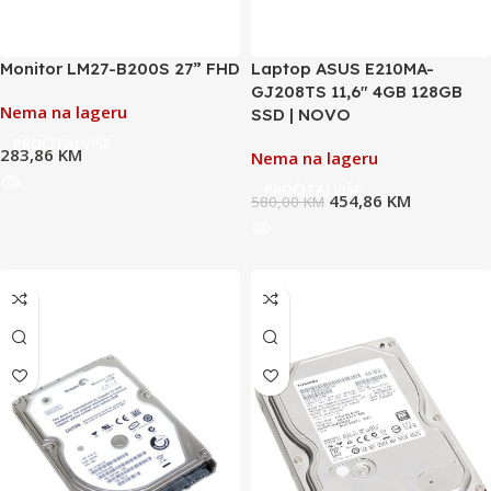
Monitor LM27-B200S 27” FHD
Laptop ASUS E210MA-
GJ208TS 11,6″ 4GB 128GB
Nema na lageru
SSD | NOVO
PROČITAJ VIŠE
283,86
KM
Nema na lageru
PROČITAJ VIŠE
454,86
KM
580,00
KM