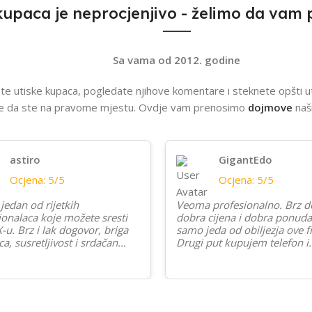
kupaca je neprocjenjivo - želimo da vam
Sa vama od 2012. godine
te utiske kupaca, pogledate njihove komentare i steknete opšti ut
 se da ste na pravome mjestu. Ovdje vam prenosimo
dojmove
naš
astiro
GigantEdo
Ocjena: 5/5
Ocjena: 5/5
jedan od rijetkih
Veoma profesionalno. Brz d
ionalaca koje možete sresti
dobra cijena i dobra ponuda
-u. Brz i lak dogovor, briga
samo jeda od obiljezja ove f
a, susretljivost i srdačan
Drugi put kupujem telefon i
kojim zrači i uliva
prezadovoljan sam! Preporu
enje krase ovog prodavca.
saradnju sa ovim prije svega
mno ga preporučujem bilo
postenim ljudima!
d saradnje...