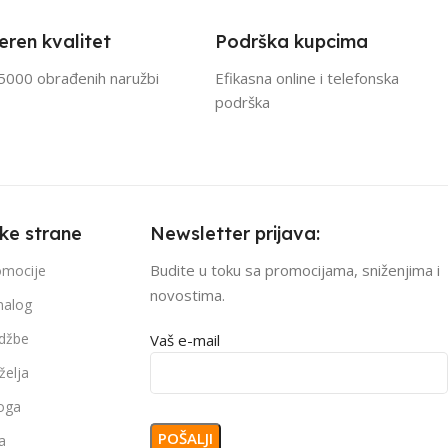
eren kvalitet
Podrška kupcima
5000 obrađenih naružbi
Efikasna online i telefonska
podrška
čke strane
Newsletter prijava:
Budite u toku sa promocijama, sniženjima i
romocije
novostima.
nalog
džbe
Vaš e-mail
želja
loga
a