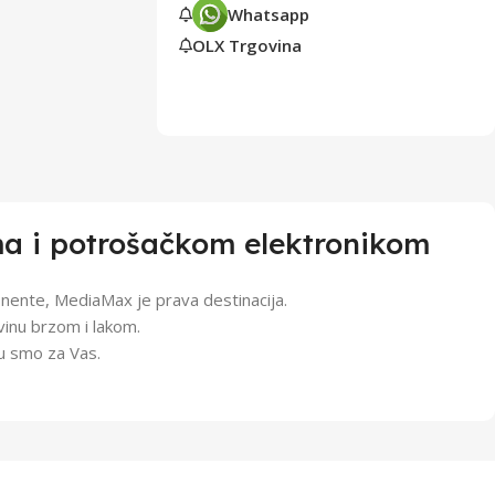
Whatsapp
OLX Trgovina
ma i potrošačkom elektronikom
ponente, MediaMax je prava destinacija.
vinu brzom i lakom.
tu smo za Vas.