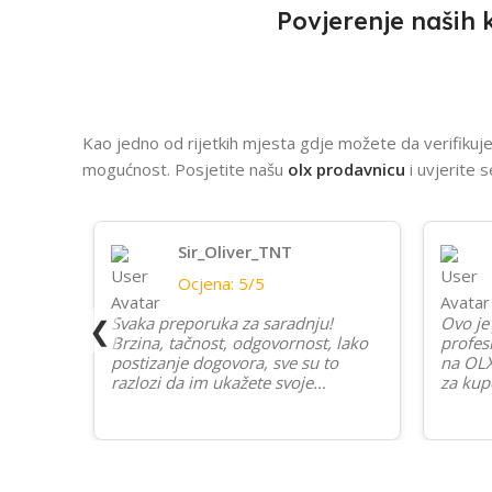
Povjerenje naših 
Kao jedno od rijetkih mjesta gdje možete da verifikuje
mogućnost. Posjetite našu
olx prodavnicu
i uvjerite
Sir_Oliver_TNT
Ocjena: 5/5
❮
Svaka preporuka za saradnju!
Ovo je 
Brzina, tačnost, odgovornost, lako
profes
postizanje dogovora, sve su to
na OLX
razlozi da im ukažete svoje
za kupc
povjerenje i sigurno ćete biti
osmjeh 
zadovoljni! Što se telefona tiče,
povjer
trenutno predstavlja najbolji odnos
Ekstre
uloženo/dobijeno na tržištu.
koji vi