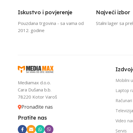
Iskustvo i povjerenje
Najveći izbor
Pouzdana trgovina - sa vama od
Stalni lager sa pr
2012. godine
Izdvoj
Mobilni u
Mediamax d.o.o.
Cara Dušana b.b.
Laptop r
78220 Kotor Varoš
Računari
Pronađite nas
Televizij
Pratite nas
Video na
Servis