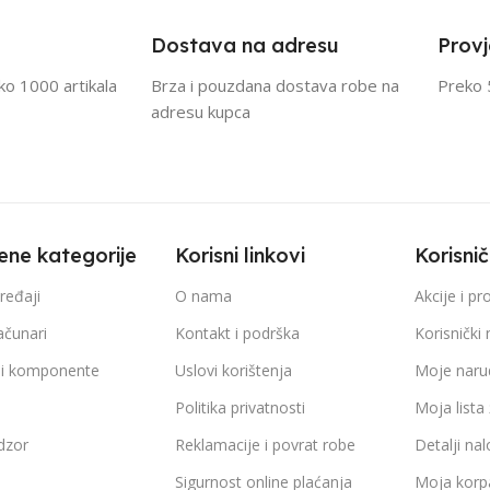
Dostava na adresu
Provj
eko 1000 artikala
Brza i pouzdana dostava robe na
Preko 
adresu kupca
ene kategorije
Korisni linkovi
Korisni
ređaji
O nama
Akcije i p
ačunari
Kontakt i podrška
Korisnički 
 i komponente
Uslovi korištenja
Moje naru
a
Politika privatnosti
Moja lista 
dzor
Reklamacije i povrat robe
Detalji na
Sigurnost online plaćanja
Moja korp