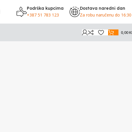
Podrška kupcima
Dostava naredni dan
+387 51 783 123
Za robu naručenu do 16:30
0,00
K