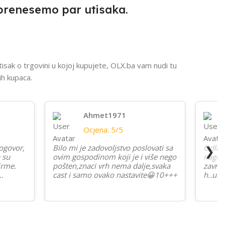
 prenesemo par utisaka.
isak o trgovini u kojoj kupujete, OLX.ba vam nudi tu
ih kupaca.
Ahmet1971
Ocjena: 5/5
ogovor,
Bilo mi je zadovoljstvo poslovati sa
Odlica
❯
 su
ovim gospodinom koji je i više nego
nagoda
irme.
pošten,znaci vrh nema dalje,svaka
zavrs
cast i samo ovako nastavite😀10+++
h..ult
ka za
buduco