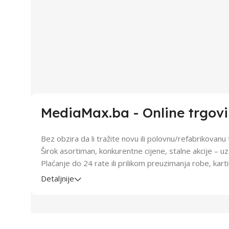
MediaMax.ba - Online trgov
Bez obzira da li tražite novu ili polovnu/refabrikovan
Širok asortiman, konkurentne cijene, stalne akcije – 
Plaćanje do 24 rate ili prilikom preuzimanja robe, kar
Detaljnije