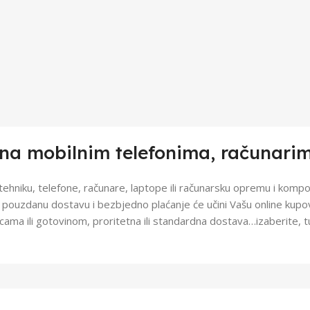
ina mobilnim telefonima, računari
u tehniku, telefone, računare, laptope ili računarsku opremu i kom
uz pouzdanu dostavu i bezbjedno plaćanje će učini Vašu online kupo
ticama ili gotovinom, proritetna ili standardna dostava…izaberite, 