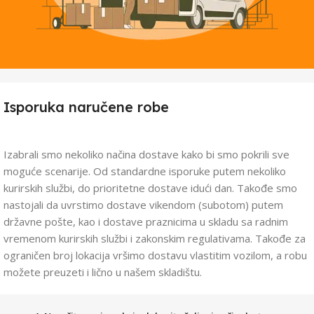
Isporuka naručene robe
Izabrali smo nekoliko načina dostave kako bi smo pokrili sve
moguće scenarije. Od standardne isporuke putem nekoliko
kurirskih službi, do prioritetne dostave idući dan. Takođe smo
nastojali da uvrstimo dostave vikendom (subotom) putem
državne pošte, kao i dostave praznicima u skladu sa radnim
vremenom kurirskih službi i zakonskim regulativama. Takođe za
ograničen broj lokacija vršimo dostavu vlastitim vozilom, a robu
možete preuzeti i lično u našem skladištu.