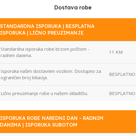
Dostava robe
STANDARDNA ISPORUKA | BESPLATNA
ISPORUKA | LIČNO PREUZIMANJE
Standardna isporuka robe brzom poštom -
11 KM
radnim danima.
Isporuka našim dostavnim vozilom. Dostupno za
BESPLATNO
ograničen broj lokacija.
Lično preuzimanje robe u našem skladištu.
BESPLATNO
ISPORUKA ROBE NAREDNI DAN - RADNIM
DANIMA | ISPORUKA SUBOTOM