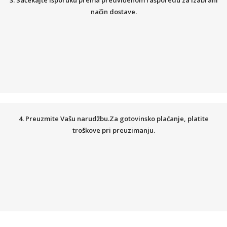
3. Sačekajte isporuku prema predviđenom rasporedu za izabrani
način dostave.
4. Preuzmite Vašu narudžbu.Za gotovinsko plaćanje, platite
troškove pri preuzimanju.