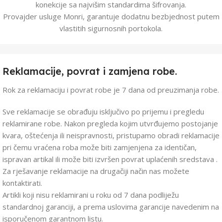
konekcije sa najvišim standardima šifrovanja.
Provajder usluge Monri, garantuje dodatnu bezbjednost putem
vlastitih sigurnosnih portokola.
Reklamacije, povrat i zamjena robe.
Rok za reklamaciju i povrat robe je 7 dana od preuzimanja robe.
Sve reklamacije se obrađuju isključivo po prijemu i pregledu
reklamirane robe. Nakon pregleda kojim utvrđujemo postojanje
kvara, oštećenja ili neispravnosti, pristupamo obradi reklamacije
pri čemu vraćena roba može biti zamjenjena za identičan,
ispravan artikal ili može biti izvršen povrat uplaćenih sredstava .
Za rješavanje reklamacije na drugačiji način nas možete
kontaktirati.
Artikli koji nisu reklamirani u roku od 7 dana podliježu
standardnoj garanciji, a prema uslovima garancije navedenim na
isporučenom garantnom listu.