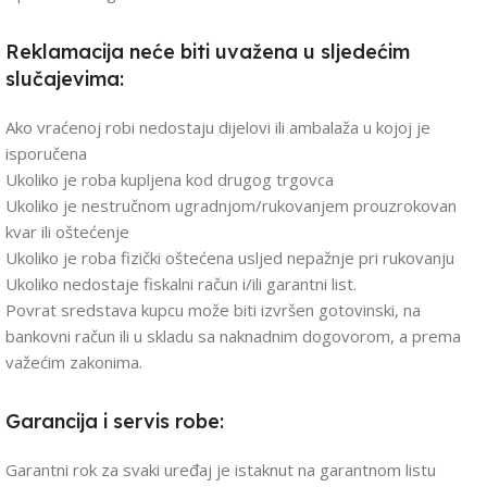
Reklamacija neće biti uvažena u sljedećim
slučajevima:
Ako vraćenoj robi nedostaju dijelovi ili ambalaža u kojoj je
isporučena
Ukoliko je roba kupljena kod drugog trgovca
Ukoliko je nestručnom ugradnjom/rukovanjem prouzrokovan
kvar ili oštećenje
Ukoliko je roba fizički oštećena usljed nepažnje pri rukovanju
Ukoliko nedostaje fiskalni račun i/ili garantni list.
Povrat sredstava kupcu može biti izvršen gotovinski, na
bankovni račun ili u skladu sa naknadnim dogovorom, a prema
važećim zakonima.
Garancija i servis robe:
Garantni rok za svaki uređaj je istaknut na garantnom listu