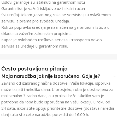
Uslovi garancije su istaknuti na garantnom listu
Garantni list je važeći isključivo uz fiskalni račun
Svi uređaji tokom garantnog roka se servisiraju u ovlaštenom
servisu, a prema proizvođaču uređaja.
Rok za popravku uređaja je naznačen na garantnom listu, a u
skladu sa važećim zakonskim propisima.
Kupac je oslobođen troškova servisa i transporta od-do
servisa za uređaje u garantnom roku.
Često postavljana pitanja
Moja narudžba još nije isporučena. Gdje je?
Zavisno od izabranog načina dostave i Vaše lokacije, isporuka
može trajati i nekoliko dana. U prosjeku, roba je dostavljena za
maksimalno 3 radna dana, a u praksi i brže. Ukoliko vam je
potrebno da roba bude isporučena na Vašu lokaciju u roku od
24 sata, iskoristite opciju prioritetne dostave (dostava naredni
dan) tako što ćete narudžbu potvrditi do 16:00 h.