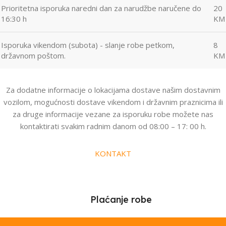
Prioritetna isporuka naredni dan za narudžbe naručene do
20
16:30 h
KM
Isporuka vikendom (subota) - slanje robe petkom,
8
državnom poštom.
KM
Za dodatne informacije o lokacijama dostave našim dostavnim
vozilom, mogućnosti dostave vikendom i državnim praznicima ili
za druge informacije vezane za isporuku robe možete nas
kontaktirati svakim radnim danom od 08:00 – 17: 00 h.
KONTAKT
Plaćanje robe