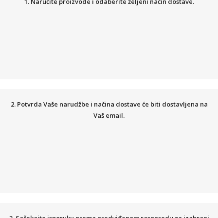
1. Naručite proizvode i odaberite željeni način dostave.
2. Potvrda Vaše narudžbe i načina dostave će biti dostavljena na
Vaš email.