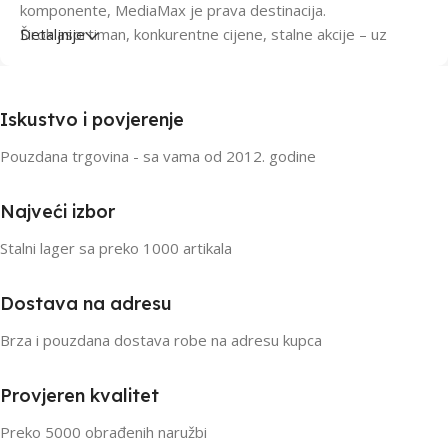
komponente, MediaMax je prava destinacija.
Širok asortiman, konkurentne cijene, stalne akcije – uz
Detaljnije
pouzdanu dostavu i bezbjedno plaćanje će učini Vašu online
kupovinu brzom i lakom.
Plaćanje do 24 rate ili prilikom preuzimanja robe, karticama
Iskustvo i povjerenje
ili gotovinom, proritetna ili standardna dostava…izaberite,
tu smo za Vas.
Pouzdana trgovina - sa vama od 2012. godine
Najveći izbor
Stalni lager sa preko 1000 artikala
Dostava na adresu
Brza i pouzdana dostava robe na adresu kupca
Provjeren kvalitet
Preko 5000 obrađenih naružbi