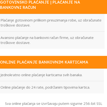
GOTOVINSKO PLAĆANJE | PLAĆANJE NA
BANKOVNI RAČUN
Plaćanje gotovinom prilikom preuzimanja robe, uz obračunate
troškove dostave.
Avansno plaćanje na bankovni račun firme, uz obračunate
troškove dostave.
ONLINE PLAĆANJE BANKOVNIM KARTICAMA
Jednokratno online plaćanje karticama svih banaka.
Online plaćanje do 24 rate, podržanim tipovima kartica.
Sva online plaćanja se izvršavaju putem sigurne 256-bit SSL