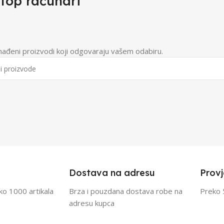
top računari
nađeni proizvodi koji odgovaraju vašem odabiru.
Dostava na adresu
Provj
eko 1000 artikala
Brza i pouzdana dostava robe na
Preko 
adresu kupca