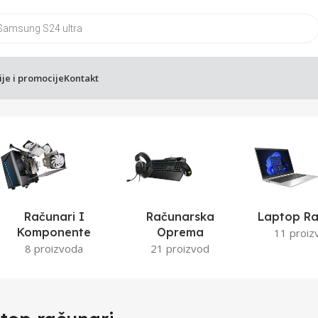
ije i promocije
Kontakt
ari
Računari I
Računarska
Laptop Ra
Komponente
Oprema
11 proiz
8 proizvoda
21 proizvod