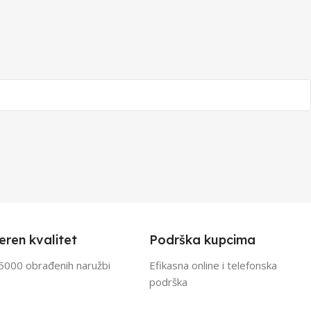
eren kvalitet
Podrška kupcima
5000 obrađenih naružbi
Efikasna online i telefonska
podrška