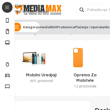
Skip to navigation
Skip to main content
Kategorije
mediaMAX
Prodavnica
Plaćanje i isporuka
Akc
Početna
Trgovina
Računari i komponente
Desktop račun
Mobilni Uredjaji
Oprema Za
Mobitele
601 proizvod
12 proizvoda