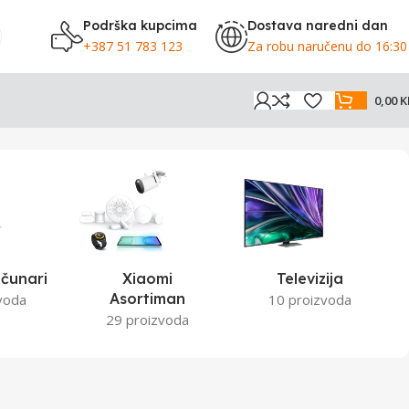
Podrška kupcima
Dostava naredni dan
+387 51 783 123
Za robu naručenu do 16:30
0,00
K
čunari
Xiaomi
Televizija
Asortiman
voda
10 proizvoda
29 proizvoda