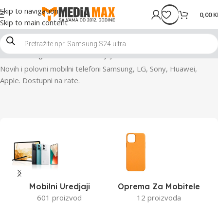
Skip to navigation
0,00
K
Skip to main content
Početna
Trgovina
Mobilni uredjaji
Mobiteli
Novih i polovni mobilni telefoni Samsung, LG, Sony, Huawei,
Apple. Dostupni na rate.
Mobilni Uredjaji
Oprema Za Mobitele
601 proizvod
12 proizvoda