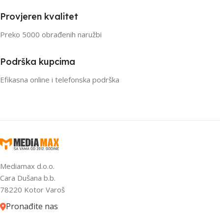
Provjeren kvalitet
Preko 5000 obrađenih naružbi
Podrška kupcima
Efikasna online i telefonska podrška
Mediamax d.o.o.
Cara Dušana b.b.
78220 Kotor Varoš
Pronađite nas