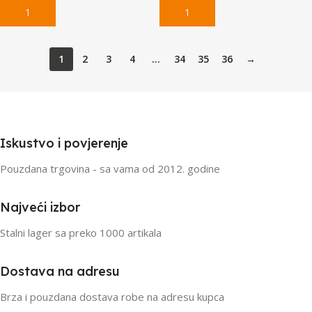
1
2
3
4
…
34
35
36
→
Iskustvo i povjerenje
Pouzdana trgovina - sa vama od 2012. godine
Najveći izbor
Stalni lager sa preko 1000 artikala
Dostava na adresu
Brza i pouzdana dostava robe na adresu kupca