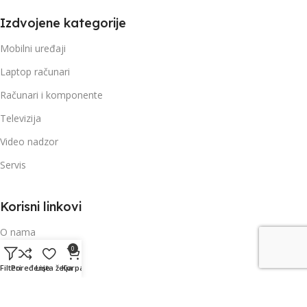
Izdvojene kategorije
Mobilni uređaji
Laptop računari
Računari i komponente
Televizija
Video nadzor
Servis
Korisni linkovi
O nama
0
Kontakt i podrška
Filteri
Poređenje
Lista želja
Korpa
Uslovi korištenja
Politika privatnosti