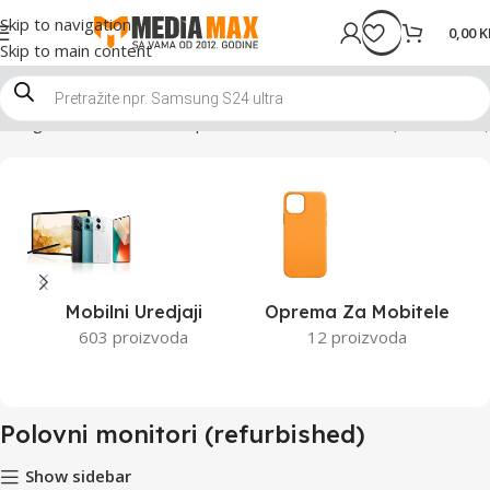
Skip to navigation
0,00
K
Skip to main content
a
Trgovina
Računari i komponente
Polovni monitori (refurbished)
Mobilni Uredjaji
Oprema Za Mobitele
603 proizvoda
12 proizvoda
Polovni monitori (refurbished)
Show sidebar