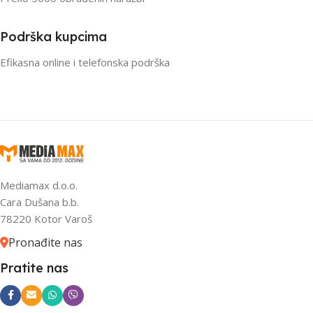
Podrška kupcima
Efikasna online i telefonska podrška
Mediamax d.o.o.
Cara Dušana b.b.
78220 Kotor Varoš
Pronađite nas
Pratite nas