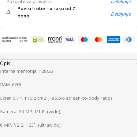
Pozovite za provjeru.
Detaljnije
Povrat robe - u roku od 7
Detaljnije
dana
Opis
Interna memorija: 128GB
RAM: 6GB
Ekran:6.7 “, 110.2 cm2 (~86.5% screen-to-body ratio)
Kamera: 50 MP, f/1.8, (wide),
8 MP, f/2.2, 123˚, (ultrawide),