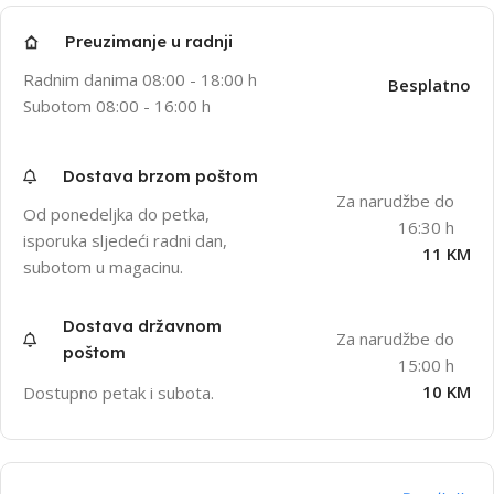
Preuzimanje u radnji
Radnim danima 08:00 - 18:00 h
Besplatno
Subotom 08:00 - 16:00 h
Dostava brzom poštom
Za narudžbe do
Od ponedeljka do petka,
16:30 h
isporuka sljedeći radni dan,
11 KM
subotom u magacinu.
Dostava državnom
Za narudžbe do
poštom
15:00 h
10 KM
Dostupno petak i subota.