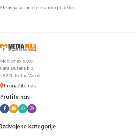
Efikasna online i telefonska podrška
Mediamax d.o.o.
Cara Dušana b.b.
78220 Kotor Varoš
Pronađite nas
Pratite nas
Izdvojene kategorije