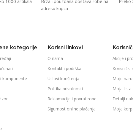
eko 1000 artikala
Brza i pouzdana dostava robe na
Preko 
adresu kupca
ene kategorije
Korisni linkovi
Korisni
ređaji
O nama
Akcije i p
ačunari
Kontakt i podrška
Korisnički 
 i komponente
Uslovi korištenja
Moje naru
a
Politika privatnosti
Moja lista 
dzor
Reklamacije i povrat robe
Detalji na
Sigurnost online plaćanja
Moja korp
ja