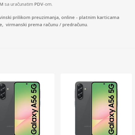
M
sa uračunatim
PDV
-om.
inski prilikom preuzimanja, online - platnim karticama
te,
virmanski prema računu / predračunu
.