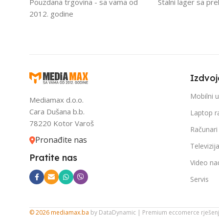
Pouzdana trgovina - sa vama od
Stalni lager sa pr
2012. godine
Izdvoj
Mobilni u
Mediamax d.o.o.
Cara Dušana b.b.
Laptop r
78220 Kotor Varoš
Računari
Pronađite nas
Televizij
Pratite nas
Video na
Servis
© 2026 mediamax.ba
by
DataDynamic
| Premium eccomerce rješen