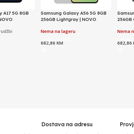
y A17 5G 8GB
Samsung Galaxy A56 5G 8GB
Samsun
| NOVO
256GB Lightgray | NOVO
256GB 
rudžbi
Nema na lageru
Nema n
PROČITAJ VIŠE
PROČIT
682,86
KM
682,86
Dostava na adresu
Provj