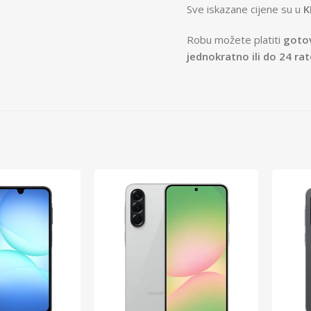
Sve iskazane cijene su u
K
Robu možete platiti
gotov
jednokratno ili do 24 ra