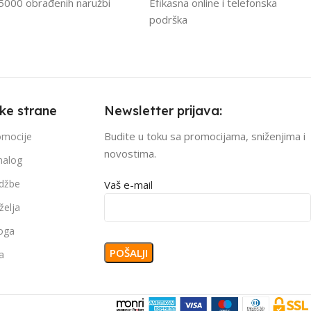
5000 obrađenih naružbi
Efikasna online i telefonska
podrška
čke strane
Newsletter prijava:
Budite u toku sa promocijama, sniženjima i
romocije
novostima.
nalog
džbe
Vaš e-mail
želja
loga
a