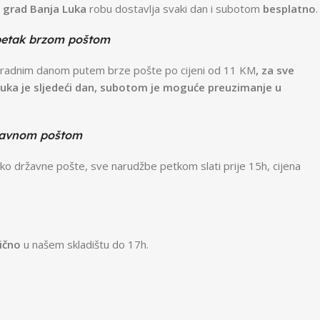
 grad Banja Luka
robu dostavlja svaki dan i subotom
besplatno
.
petak brzom poštom
 radnim danom putem brze pošte po cijeni od 11 KM
, za sve
ruka je sljedeći dan, subotom je moguće preuzimanje u
žavnom poštom
ko državne pošte, sve narudžbe petkom slati prije 15h, cijena
ično
u našem skladištu do 17h.