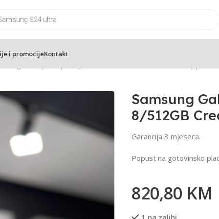
ije i promocije
Kontakt
msung Galaxy Z Flip5 Flip 5 8GB 512GB 8/512GB Cream | polova
Samsung Gala
8/512GB Cre
Garancija 3 mjeseca.
Popust na gotovinsko plac
820,80
KM
1 na zalihi