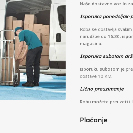
Naše dostavno vozilo za
Isporuka ponedeljak-
Roba se dostavlja svakim
narudžbe do 16:30, ispo
magacinu.
Isporuka subotom dr
Isporuku subotom
je pre
dostave 10 KM.
Lično preuzimanje
Robu možete preuzeti i l
Plaćanje