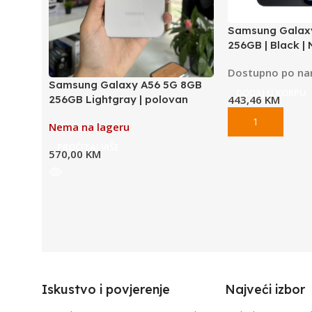
Samsung Galax
256GB | Black 
Dostupno po na
Samsung Galaxy A56 5G 8GB
DODAJ U KORPU
443,46
KM
256GB Lightgray | polovan
Nema na lageru
PROČITAJ VIŠE
570,00
KM
Iskustvo i povjerenje
Najveći izbor