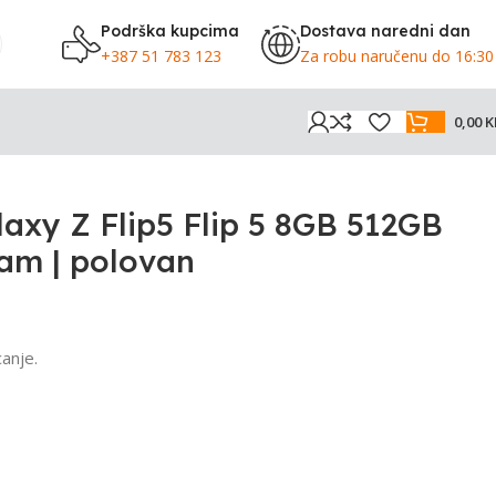
Podrška kupcima
Dostava naredni dan
+387 51 783 123
Za robu naručenu do 16:30
0,00
K
n
xy Z Flip5 Flip 5 8GB 512GB
am | polovan
anje.