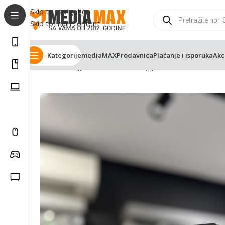
Skip to navigation
Skip to main content
Kategorije
mediaMAX
Prodavnica
Plaćanje i isporuka
Akc
Početna
Trgovina
Mobilni uredjaji
Polovni mobiteli
Sa