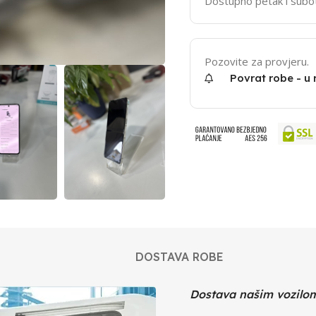
Dostupno petak i subo
Pozovite za provjeru.
Povrat robe - u
DOSTAVA ROBE
Dostava našim vozilo