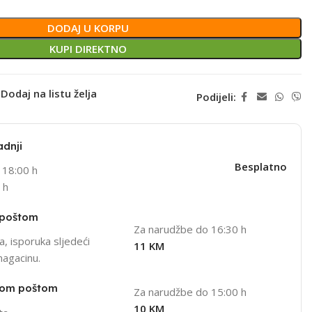
DODAJ U KORPU
KUPI DIREKTNO
Dodaj na listu želja
Podijeli:
adnji
Besplatno
 18:00 h
 h
 poštom
Za narudžbe do 16:30 h
, isporuka sljedeći
11 KM
magacinu.
nom poštom
Za narudžbe do 15:00 h
10 KM