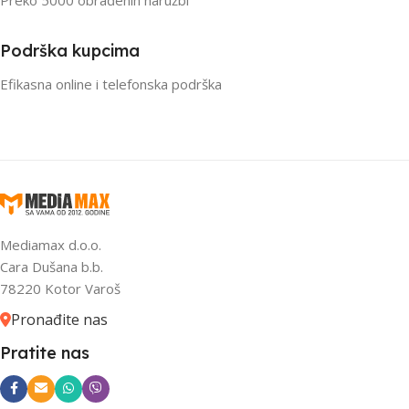
Podrška kupcima
Efikasna online i telefonska podrška
Mediamax d.o.o.
Cara Dušana b.b.
78220 Kotor Varoš
Pronađite nas
Pratite nas