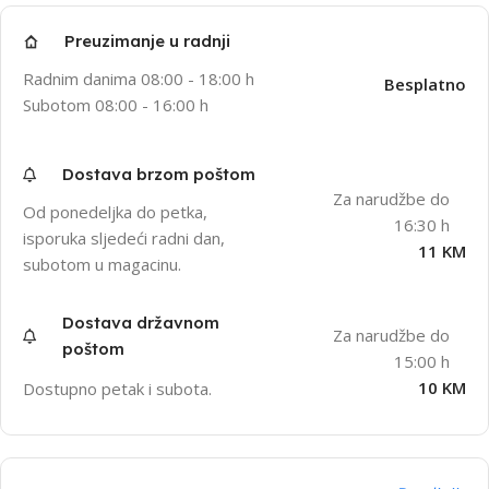
Preuzimanje u radnji
Radnim danima 08:00 - 18:00 h
Besplatno
Subotom 08:00 - 16:00 h
Dostava brzom poštom
Za narudžbe do
Od ponedeljka do petka,
16:30 h
isporuka sljedeći radni dan,
11 KM
subotom u magacinu.
Dostava državnom
Za narudžbe do
poštom
15:00 h
10 KM
Dostupno petak i subota.