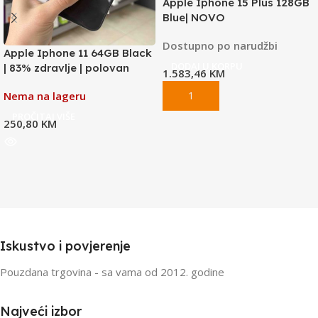
Apple Iphone 15 Plus 128GB
Blue| NOVO
Dostupno po narudžbi
Apple Iphone 11 64GB Black
DODAJ U KORPU
| 83% zdravlje | polovan
1.583,46
KM
Nema na lageru
PROČITAJ VIŠE
250,80
KM
Iskustvo i povjerenje
Pouzdana trgovina - sa vama od 2012. godine
Najveći izbor