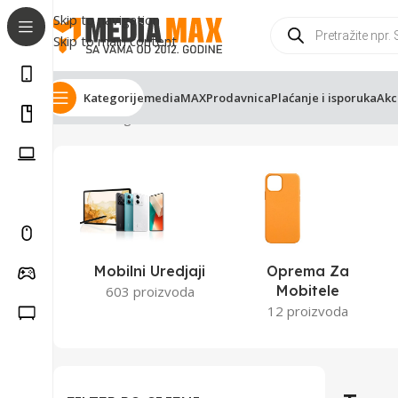
Skip to navigation
Skip to main content
Kategorije
mediaMAX
Prodavnica
Plaćanje i isporuka
Akc
Početna
Trgovina
Mobilni Uredjaji
Oprema Za
Mobitele
603 proizvoda
12 proizvoda