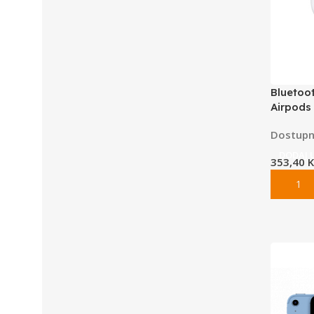
Bluetoot
Airpods
Dostupn
DODAJ 
353,40