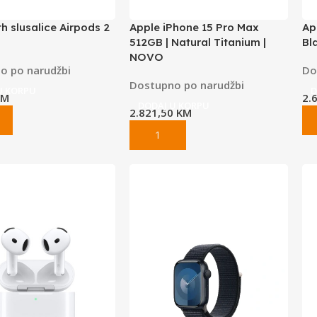
h slusalice Airpods 2
Apple iPhone 15 Pro Max
Ap
512GB | Natural Titanium |
Bl
NOVO
o po narudžbi
Do
Dostupno po narudžbi
U KORPU
D
KM
2.
DODAJ U KORPU
2.821,50
KM