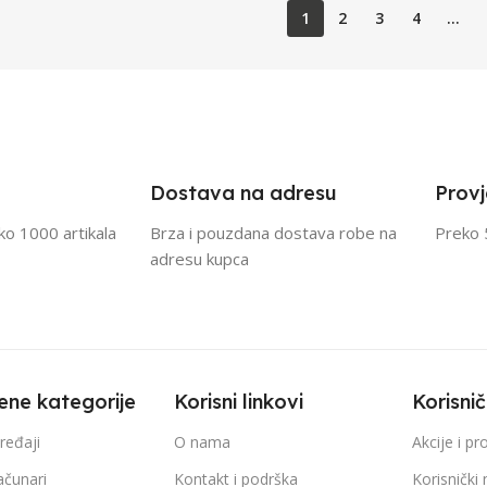
1
2
3
4
…
Dostava na adresu
Provj
eko 1000 artikala
Brza i pouzdana dostava robe na
Preko 
adresu kupca
ene kategorije
Korisni linkovi
Korisni
ređaji
O nama
Akcije i p
ačunari
Kontakt i podrška
Korisnički 