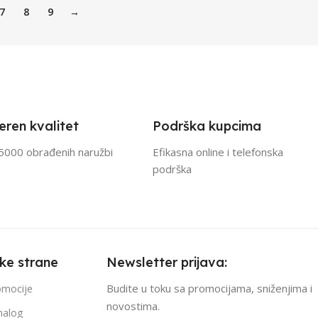
7
8
9
→
eren kvalitet
Podrška kupcima
5000 obrađenih naružbi
Efikasna online i telefonska
podrška
čke strane
Newsletter prijava:
Budite u toku sa promocijama, sniženjima i
romocije
novostima.
nalog