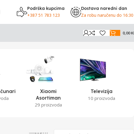
Podrška kupcima
Dostava naredni dan
+387 51 783 123
Za robu naručenu do 16:30
0,00
K
Prikaz 1–12 od 97 rezultata
čunari
Xiaomi
Televizija
Asortiman
voda
10 proizvoda
29 proizvoda