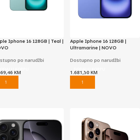
ple Iphone 16 128GB | Teal |
Apple Iphone 16 128GB |
OVO
Ultramarine | NOVO
stupno po narudžbi
Dostupno po narudžbi
ODAJ U KORPU
DODAJ U KORPU
469,46
KM
1.681,50
KM