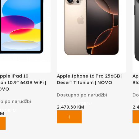
pple iPad 10
Apple Iphone 16 Pro 256GB |
Ap
on 10.9″ 64GB WiFi |
Desert Titanium | NOVO
Bl
NOVO
Dostupno po narudžbi
Do
o po narudžbi
DODAJ U KORPU
D
2.479,50
KM
2.
U KORPU
KM