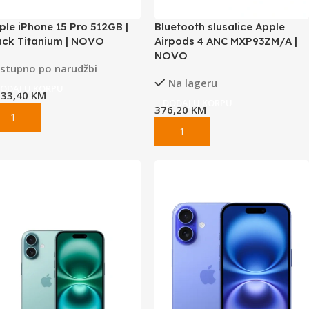
ple iPhone 15 Pro 512GB |
Bluetooth slusalice Apple
ack Titanium | NOVO
Airpods 4 ANC MXP93ZM/A |
NOVO
stupno po narudžbi
Na lageru
ODAJ U KORPU
633,40
KM
DODAJ U KORPU
376,20
KM