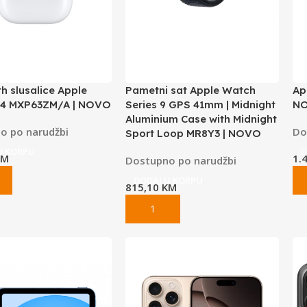
h slusalice Apple
Pametni sat Apple Watch
Ap
 4 MXP63ZM/A | NOVO
Series 9 GPS 41mm | Midnight
N
Aluminium Case with Midnight
o po narudžbi
Do
Sport Loop MR8Y3 | NOVO
U KORPU
D
KM
1.
Dostupno po narudžbi
DODAJ U KORPU
815,10
KM