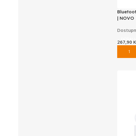
Bluetoot
| NOVO
Dostupn
DODAJ 
267,90