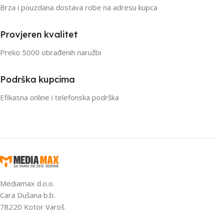
Brza i pouzdana dostava robe na adresu kupca
Provjeren kvalitet
Preko 5000 obrađenih naružbi
Podrška kupcima
Efikasna online i telefonska podrška
Mediamax d.o.o.
Cara Dušana b.b.
78220 Kotor Varoš