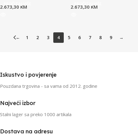
PROČITAJ VIŠE
PROČITAJ VIŠE
2.673,30
KM
2.673,30
KM
←
1
2
3
4
5
6
7
8
9
→
Iskustvo i povjerenje
Pouzdana trgovina - sa vama od 2012. godine
Najveći izbor
Stalni lager sa preko 1000 artikala
Dostava na adresu