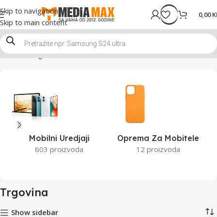
Skip to navigation
0,00
K
Skip to main content
Početna
Trgovina
Stranica 4
Mobilni Uredjaji
Oprema Za Mobitele
603 proizvoda
12 proizvoda
Trgovina
Show sidebar