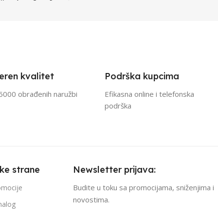
eren kvalitet
Podrška kupcima
5000 obrađenih naružbi
Efikasna online i telefonska
podrška
čke strane
Newsletter prijava:
Budite u toku sa promocijama, sniženjima i
romocije
novostima.
nalog