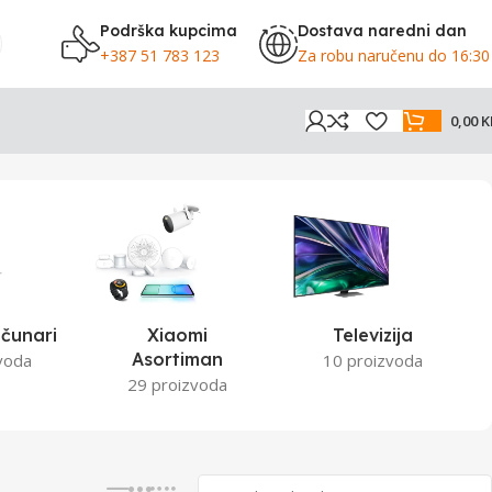
Podrška kupcima
Dostava naredni dan
+387 51 783 123
Za robu naručenu do 16:30
0,00
K
Prikaz 13–24 od 97 rezultata
čunari
Xiaomi
Televizija
Asortiman
voda
10 proizvoda
29 proizvoda