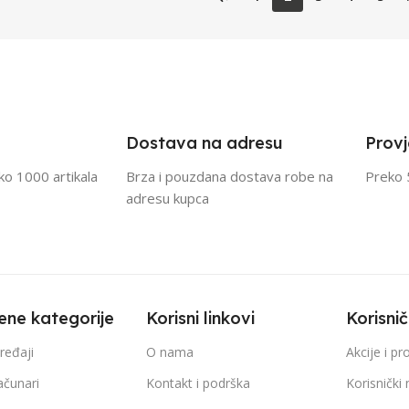
Dostava na adresu
Provj
eko 1000 artikala
Brza i pouzdana dostava robe na
Preko 
adresu kupca
ene kategorije
Korisni linkovi
Korisni
ređaji
O nama
Akcije i p
ačunari
Kontakt i podrška
Korisnički 