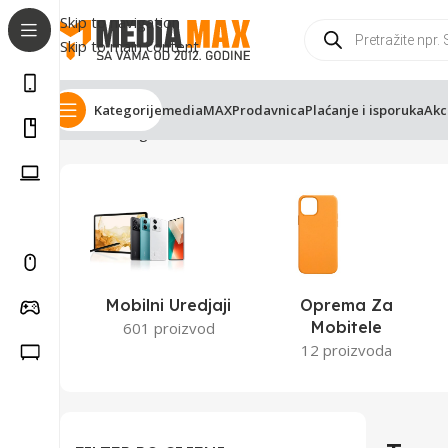
Skip to navigation
Skip to main content
Kategorije
mediaMAX
Prodavnica
Plaćanje i isporuka
Akc
Početna
Trgovina
Stranica 2
Mobilni Uredjaji
Oprema Za
Mobitele
601 proizvod
12 proizvoda