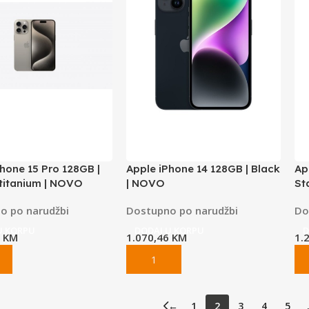
hone 15 Pro 128GB |
Apple iPhone 14 128GB | Black
Ap
 titanium | NOVO
| NOVO
St
o po narudžbi
Dostupno po narudžbi
Do
U KORPU
DODAJ U KORPU
D
0
KM
1.070,46
KM
1.
←
1
2
3
4
5