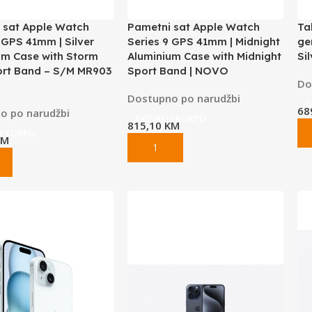
 sat Apple Watch
Pametni sat Apple Watch
Ta
 GPS 41mm | Silver
Series 9 GPS 41mm | Midnight
ge
um Case with Storm
Aluminium Case with Midnight
Si
ort Band – S/M MR903
Sport Band | NOVO
Do
Dostupno po narudžbi
D
68
o po narudžbi
DODAJ U KORPU
815,10
KM
U KORPU
KM