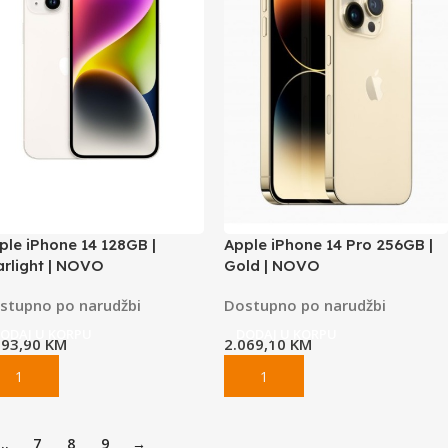
ple iPhone 14 128GB |
Apple iPhone 14 Pro 256GB |
arlight | NOVO
Gold | NOVO
stupno po narudžbi
Dostupno po narudžbi
ODAJ U KORPU
DODAJ U KORPU
293,90
KM
2.069,10
KM
…
7
8
9
→