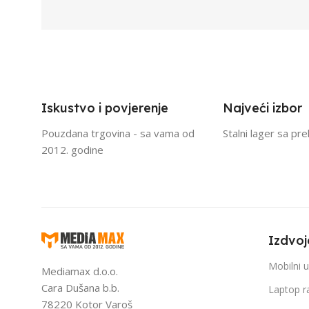
Iskustvo i povjerenje
Najveći izbor
Pouzdana trgovina - sa vama od
Stalni lager sa pr
2012. godine
Izdvoj
Mobilni u
Mediamax d.o.o.
Cara Dušana b.b.
Laptop r
78220 Kotor Varoš