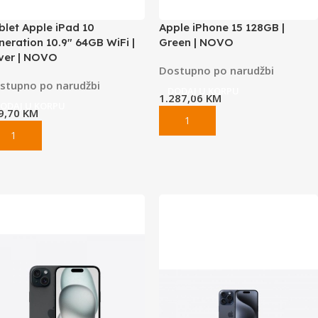
blet Apple iPad 10
Apple iPhone 15 128GB |
neration 10.9″ 64GB WiFi |
Green | NOVO
lver | NOVO
Dostupno po narudžbi
stupno po narudžbi
DODAJ U KORPU
1.287,06
KM
ODAJ U KORPU
9,70
KM