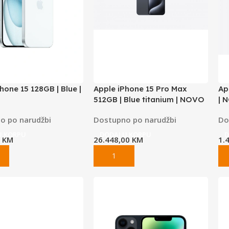
hone 15 128GB | Blue |
Apple iPhone 15 Pro Max
Ap
512GB | Blue titanium | NOVO
| 
o po narudžbi
Dostupno po narudžbi
Do
U KORPU
DODAJ U KORPU
D
6
KM
26.448,00
KM
1.