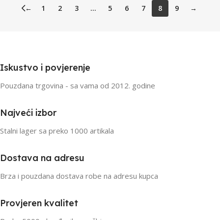
←
1
2
3
…
5
6
7
8
9
→
Iskustvo i povjerenje
Pouzdana trgovina - sa vama od 2012. godine
Najveći izbor
Stalni lager sa preko 1000 artikala
Dostava na adresu
Brza i pouzdana dostava robe na adresu kupca
Provjeren kvalitet