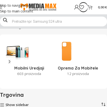
Skip to navigation
0,00
K
Skip to main content
Početna
Trgovina
Stranica 8
Mobilni Uredjaji
Oprema Za Mobitele
603 proizvoda
12 proizvoda
Trgovina
Show sidebar