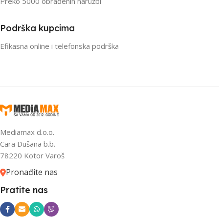
Preko 5000 obrađenih naružbi
Podrška kupcima
Efikasna online i telefonska podrška
Mediamax d.o.o.
Cara Dušana b.b.
78220 Kotor Varoš
Pronađite nas
Pratite nas