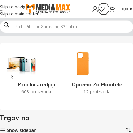
Skip to navigation
0,00
K
Skip to main content
Početna
Trgovina
Stranica 9
Mobilni Uredjaji
Oprema Za Mobitele
603 proizvoda
12 proizvoda
Trgovina
Show sidebar