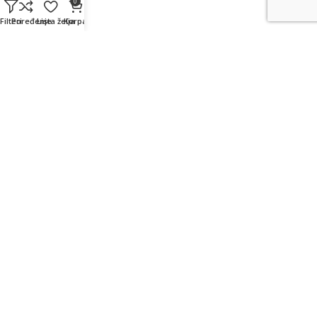
0
Korisnički nalog
Filteri
Poređenje
Lista želja
Korpa
Moje narudžbe
Moja lista želja
Detalji naloga
Moja korpa
Newsletter prijava:
Budite u toku sa promocijama, sniženjima i novostima.
Vaš e-mail