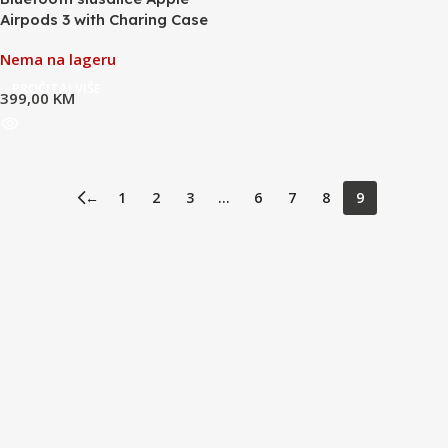
Airpods 3 with Charing Case
Nema na lageru
PROČITAJ VIŠE
399,00
KM
←
1
2
3
…
6
7
8
9