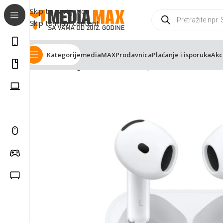
Skip to navigation
Skip to main content
Kategorije
mediaMAX
Prodavnica
Plaćanje i isporuka
Akc
Početna
Trgovina
Računarska oprema
Slušalice
Bluet