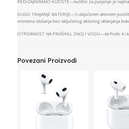
REDIZAJNIRANO KUĆIŠTE—kućište za punjenje je najmanje 
DUGO TRAJANJE BATERIJE—S uključenim aktivnim poništava
vremena slušanja bez uključenog aktivnog uklanjanja buk
OTPORNOST NA PRAŠINU, ZNOJ I VODU—AirPods 4 i kućište 
Povezani Proizvodi