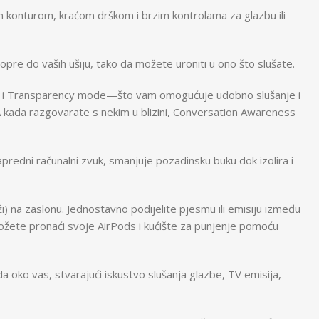
konturom, kraćom drškom i brzim kontrolama za glazbu ili
 do vaših ušiju, tako da možete uroniti u ono što slušate.
on i Transparency mode—što vam omogućuje udobno slušanje i
. A kada razgovarate s nekim u blizini, Conversation Awareness
edni računalni zvuk, smanjuje pozadinsku buku dok izolira i
na zaslonu. Jednostavno podijelite pjesmu ili emisiju između
možete pronaći svoje AirPods i kućište za punjenje pomoću
 vas, stvarajući iskustvo slušanja glazbe, TV emisija,