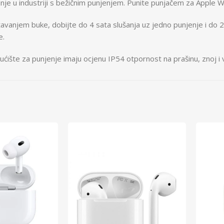
u industriji s bežičnim punjenjem. Punite punjačem za Apple Wat
njem buke, dobijte do 4 sata slušanja uz jedno punjenje i do 20 
e.
za punjenje imaju ocjenu IP54 otpornost na prašinu, znoj i vodu