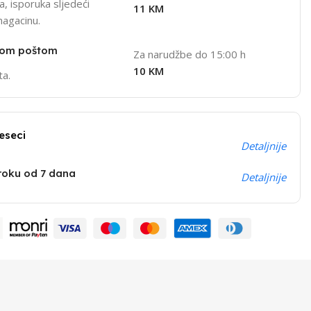
, isporuka sljedeći
11 KM
magacinu.
nom poštom
Za narudžbe do 15:00 h
10 KM
ta.
eseci
Detaljnije
 roku od 7 dana
Detaljnije