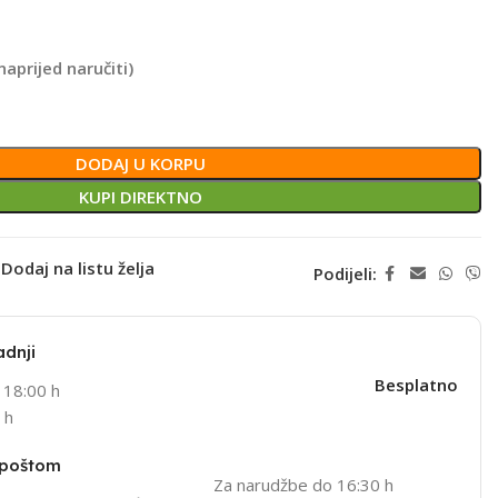
naprijed naručiti)
DODAJ U KORPU
KUPI DIREKTNO
Dodaj na listu želja
Podijeli:
adnji
Besplatno
 18:00 h
 h
 poštom
Za narudžbe do 16:30 h