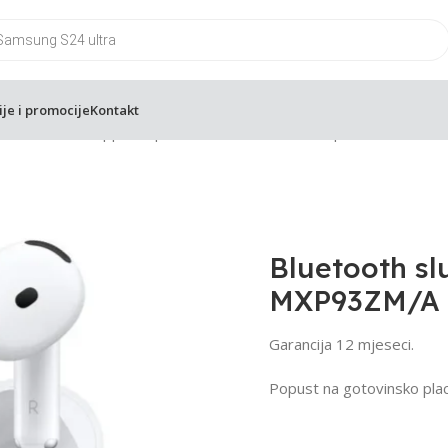
ije i promocije
Kontakt
ooth slusalice Apple Airpods 4 ANC MXP93ZM/A | NOVO
Bluetooth sl
MXP93ZM/A 
Garancija 12 mjeseci.
Popust na gotovinsko plac