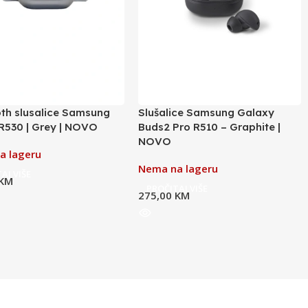
oth slusalice Samsung
Slušalice Samsung Galaxy
R530 | Grey | NOVO
Buds2 Pro R510 – Graphite |
NOVO
a lageru
Nema na lageru
AJ VIŠE
KM
PROČITAJ VIŠE
275,00
KM