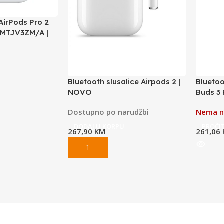
AirPods Pro 2
 MTJV3ZM/A |
Bluetooth slusalice Airpods 2 |
Blueto
NOVO
Buds 3 
Dostupno po narudžbi
Nema n
DODAJ U KORPU
PROČIT
267,90
KM
261,06