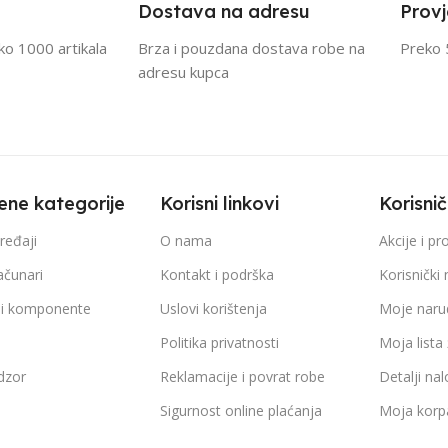
Dostava na adresu
Provj
eko 1000 artikala
Brza i pouzdana dostava robe na
Preko 
adresu kupca
ene kategorije
Korisni linkovi
Korisni
ređaji
O nama
Akcije i p
ačunari
Kontakt i podrška
Korisnički 
 i komponente
Uslovi korištenja
Moje naru
a
Politika privatnosti
Moja lista 
dzor
Reklamacije i povrat robe
Detalji na
Sigurnost online plaćanja
Moja korp