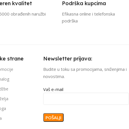
eren kvalitet
Podrška kupcima
5000 obrađenih naružbi
Efikasna online i telefonska
podrška
čke strane
Newsletter prijava:
Budite u toku sa promocijama, sniženjima i
romocije
novostima.
nalog
džbe
Vaš e-mail
želja
loga
a