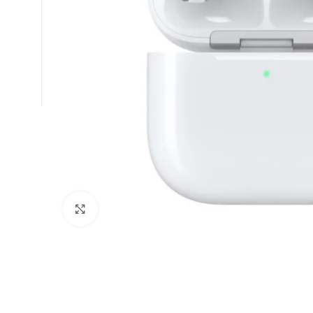
Klikni da uvećaš