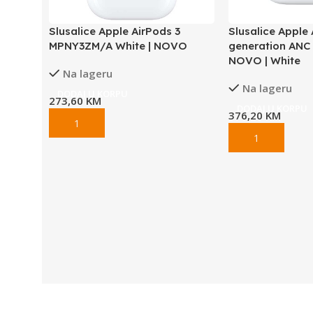
Slusalice Apple AirPods 3
Slusalice Apple 
MPNY3ZM/A White | NOVO
generation ANC
NOVO | White
Na lageru
Na lageru
DODAJ U KORPU
273,60
KM
DODAJ U KORPU
376,20
KM