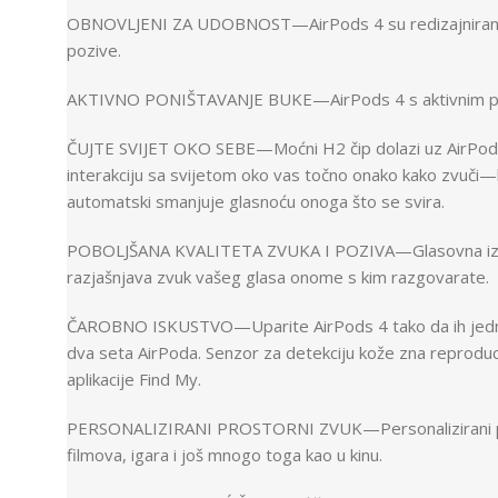
OBNOVLJENI ZA UDOBNOST—AirPods 4 su redizajnirani za 
pozive.
AKTIVNO PONIŠTAVANJE BUKE—AirPods 4 s aktivnim poništ
ČUJTE SVIJET OKO SEBE—Moćni H2 čip dolazi uz AirPods 
interakciju sa svijetom oko vas točno onako kako zvuči—ka
automatski smanjuje glasnoću onoga što se svira.
POBOLJŠANA KVALITETA ZVUKA I POZIVA—Glasovna izolacija
razjašnjava zvuk vašeg glasa onome s kim razgovarate.
ČAROBNO ISKUSTVO—Uparite AirPods 4 tako da ih jednosta
dva seta AirPoda. Senzor za detekciju kože zna reproduc
aplikacije Find My.
PERSONALIZIRANI PROSTORNI ZVUK—Personalizirani prost
filmova, igara i još mnogo toga kao u kinu.