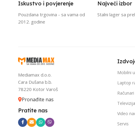
Iskustvo i povjerenje
Najveći izbor
Pouzdana trgovina - sa vama od
Stalni lager sa pr
2012. godine
Izdvoj
Mobilni u
Mediamax d.o.o.
Cara Dušana b.b.
Laptop r
78220 Kotor Varoš
Računari
Pronađite nas
Televizij
Pratite nas
Video na
Servis