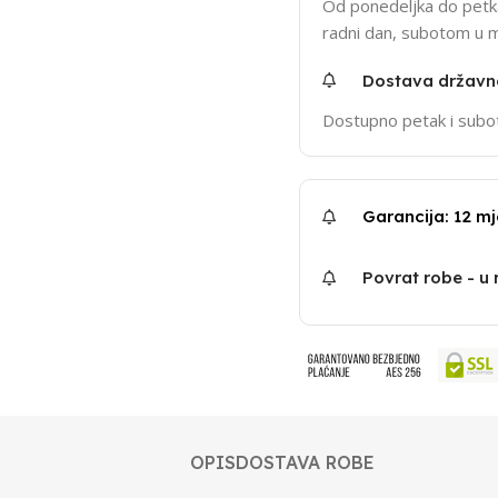
Od ponedeljka do petka
radni dan, subotom u 
Dostava držav
Dostupno petak i subo
Garancija: 12 mj
Povrat robe - u
OPIS
DOSTAVA ROBE