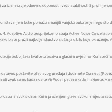
iznimnu cjelodnevnu udobnost i veću stabilnost. S profinjenom 
avanjem buke pomažu smanjiti vanjsku buku prije nego što dopre
4. Adaptive Audio besprijekorno spaja Active Noise Cancellati
ko biste pružili najbolje iskustvo slušanja u bilo koje okruženje
 poboljšava kvalitetu poziva u glasnim uvjetima. Koristeći napr
vno postavite blizu svog uređaja i dodirnete Connect (Poveži) 
irati zvuk samo kada nosite AirPods i pauzira kada ih skinete. A 
orni zvuk s dinamičnim praćenjem glave zvukom mjesta svuda oko