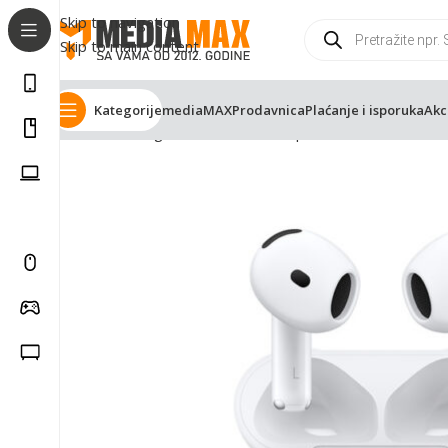
Skip to navigation
Skip to main content
Kategorije
mediaMAX
Prodavnica
Plaćanje i isporuka
Akc
Početna
Trgovina
Računarska oprema
Slušalice
Bluet