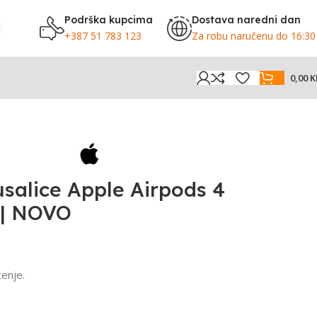
Podrška kupcima
Dostava naredni dan
+387 51 783 123
Za robu naručenu do 16:30
0,00
K
usalice Apple Airpods 4
| NOVO
enje.