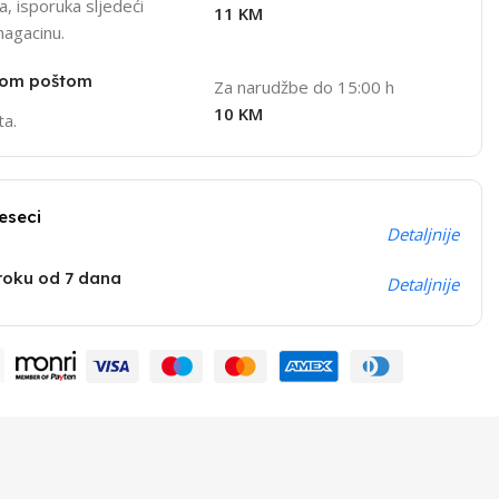
, isporuka sljedeći
11 KM
magacinu.
nom poštom
Za narudžbe do 15:00 h
10 KM
ta.
eseci
Detaljnije
 roku od 7 dana
Detaljnije