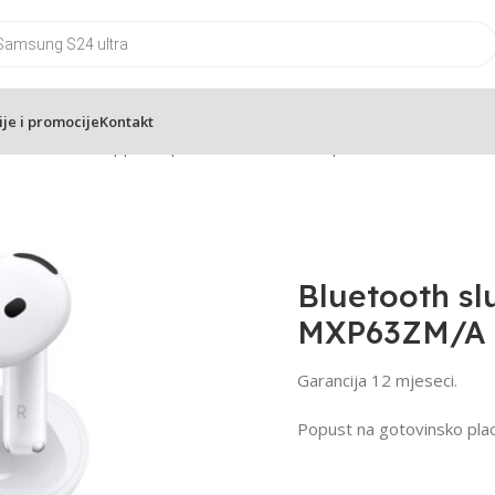
ije i promocije
Kontakt
ooth slusalice Apple Airpods 4 MXP63ZM/A | NOVO
Bluetooth sl
MXP63ZM/A 
Garancija 12 mjeseci.
Popust na gotovinsko plac