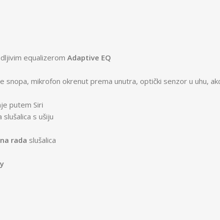
odljivim equalizerom
Adaptive EQ
anje snopa, mikrofon okrenut prema unutra, optički senzor u uhu
je putem Siri
slušalica s ušiju
na rada
slušalica
My