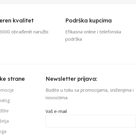
eren kvalitet
Podrška kupcima
5000 obrađenih naružbi
Efikasna online i telefonska
podrška
čke strane
Newsletter prijava:
Budite u toku sa promocijama, sniženjima i
romocije
novostima.
nalog
džbe
Vaš e-mail
želja
loga