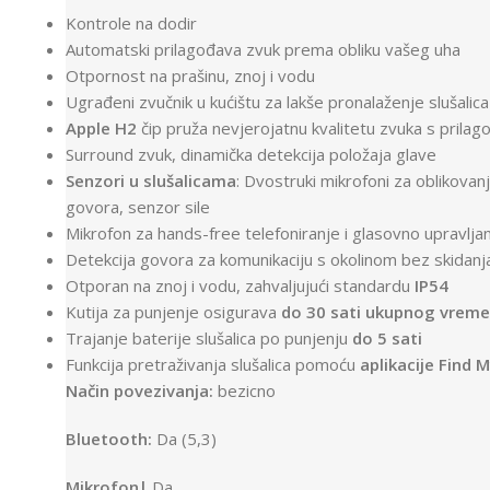
Kontrole na dodir
Automatski prilagođava zvuk prema obliku vašeg uha
Otpornost na prašinu, znoj i vodu
Ugrađeni zvučnik u kućištu za lakše pronalaženje slušalica
Apple H2
čip pruža nevjerojatnu kvalitetu zvuka s prilag
Surround zvuk, dinamička detekcija položaja glave
Senzori u slušalicama
: Dvostruki mikrofoni za oblikov
govora, senzor sile
Mikrofon za hands-free telefoniranje i glasovno upravljan
Detekcija govora za komunikaciju s okolinom bez skidanja 
Otporan na znoj i vodu, zahvaljujući standardu
IP54
Kutija za punjenje osigurava
do 30 sati ukupnog vreme
Trajanje baterije slušalica po punjenju
do 5 sati
Funkcija pretraživanja slušalica pomoću
aplikacije Find 
Način povezivanja:
bezicno
Bluetooth:
Da (5,3)
Mikrofon|
Da