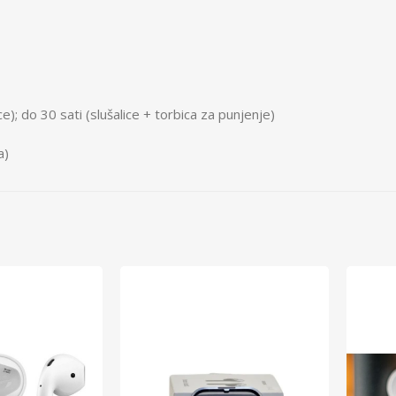
ce); do 30 sati (slušalice + torbica za punjenje)
a)