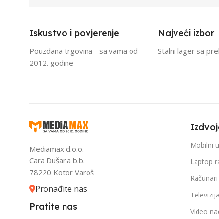
Iskustvo i povjerenje
Najveći izbor
Pouzdana trgovina - sa vama od
Stalni lager sa pr
2012. godine
Izdvoj
Mobilni u
Mediamax d.o.o.
Cara Dušana b.b.
Laptop r
78220 Kotor Varoš
Računari
Pronađite nas
Televizij
Pratite nas
Video na