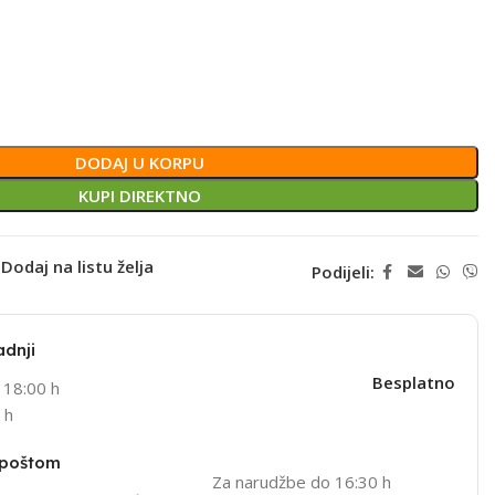
DODAJ U KORPU
KUPI DIREKTNO
Dodaj na listu želja
Podijeli:
adnji
Besplatno
 18:00 h
 h
 poštom
Za narudžbe do 16:30 h