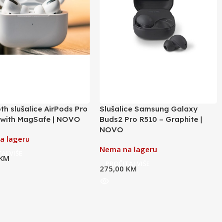
th slušalice AirPods Pro
Slušalice Samsung Galaxy
) with MagSafe | NOVO
Buds2 Pro R510 – Graphite |
NOVO
a lageru
Nema na lageru
AJ VIŠE
KM
PROČITAJ VIŠE
275,00
KM