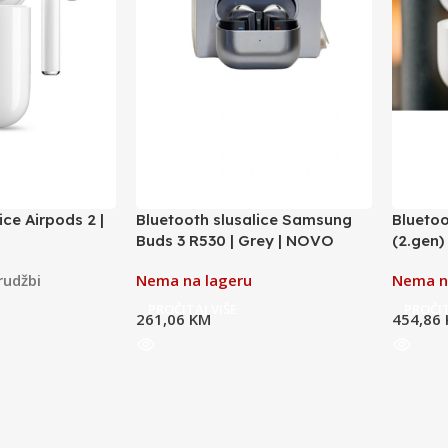
ice Airpods 2 |
Bluetooth slusalice Samsung
Bluetoo
Buds 3 R530 | Grey | NOVO
(2.gen
rudžbi
Nema na lageru
Nema n
PROČITAJ VIŠE
PROČIT
261,06
KM
454,86