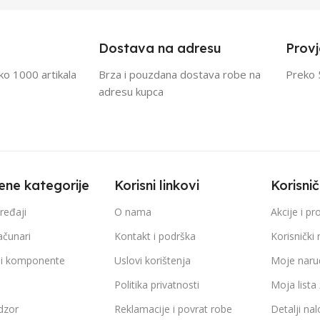
Dostava na adresu
Provj
eko 1000 artikala
Brza i pouzdana dostava robe na
Preko 
adresu kupca
ene kategorije
Korisni linkovi
Korisni
ređaji
O nama
Akcije i p
ačunari
Kontakt i podrška
Korisnički 
 i komponente
Uslovi korištenja
Moje naru
a
Politika privatnosti
Moja lista 
dzor
Reklamacije i povrat robe
Detalji na