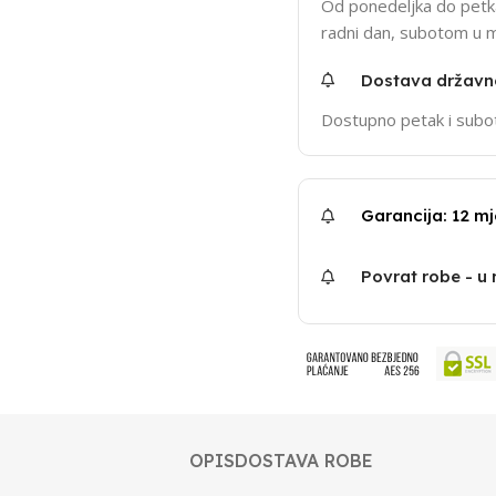
Od ponedeljka do petka
radni dan, subotom u 
Dostava držav
Dostupno petak i subo
Garancija: 12 mj
Povrat robe - u
OPIS
DOSTAVA ROBE