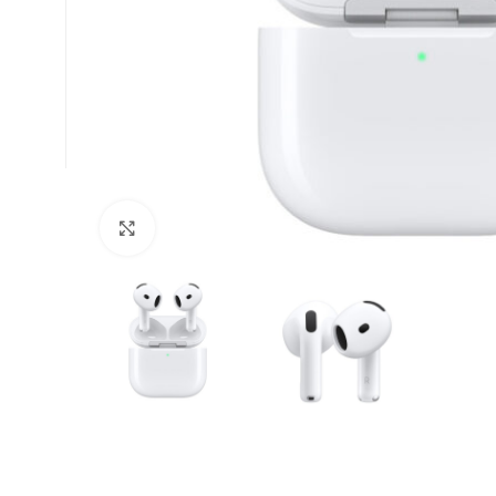
Klikni da uvećaš